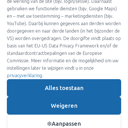
de werking van de site (bijv. login/sessie). Daarnaast
gebruiken we functionele diensten (bijv. Google Maps)
en – met uw toestemming – marketingdiensten (bijv.
YouTube). Daarbij kunnen gegevens aan derden worden
doorgegeven en naar derde landen (in het bijzonder de
VS) worden overgedragen. De doorgifte vindt plaats op
Over ons
Carrière
basis van het EU-US Data Privacy Framework en/of de
Pers
Support
standaardcontractbepalingen van de Europese
Magazijn
Algemene voorwaarden
Commissie. Meer informatie en de mogelijkheid om uw
instellingen later te wijzigen vindt u in onze
Privacybeleid
Contact
privacyverklaring
.
Juridische informatie
Alles toestaan
Genderopmerking
Weigeren
Aanpassen
© Winweb Informationstechnologie GmbH
2026