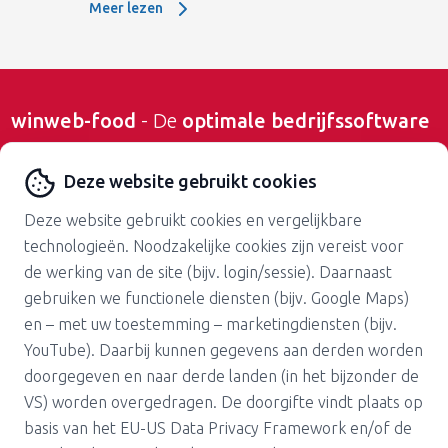
Meer lezen
Meer lezen: Ondersteuning in de dagelijkse werkzaa
winweb-food
- De
optimale bedrijfssoftware
voor de vleesindustrie,
Deze website gebruikt cookies
voedingsmiddelenindustrie en groothandel
Deze website gebruikt cookies en vergelijkbare
technologieën. Noodzakelijke cookies zijn vereist voor
Contact opnemen
de werking van de site (bijv. login/sessie). Daarnaast
gebruiken we functionele diensten (bijv. Google Maps)
en – met uw toestemming – marketingdiensten (bijv.
YouTube). Daarbij kunnen gegevens aan derden worden
doorgegeven en naar derde landen (in het bijzonder de
VS) worden overgedragen. De doorgifte vindt plaats op
Over ons
Carrière
basis van het EU-US Data Privacy Framework en/of de
Pers
Support