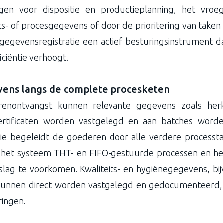
gen voor dispositie en productieplanning, het vroe
its- of procesgegevens of door de prioritering van taken
gegevensregistratie een actief besturingsinstrument d
ficiëntie verhoogt.
ens langs de complete procesketen
renontvangst kunnen relevante gegevens zoals herk
ertificaten worden vastgelegd en aan batches word
ie begeleidt de goederen door alle verdere processt
t het systeem THT- en FIFO-gestuurde processen en h
itslag te voorkomen. Kwaliteits- en hygiënegegevens, b
 kunnen direct worden vastgelegd en gedocumenteerd, w
ringen.