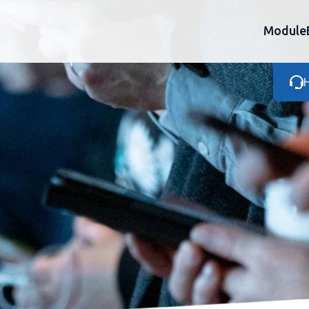
Module
H