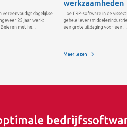
werkzaamheden
 vereenvoudigt dagelijkse
Hoe ERP-software in de vissecto
 ongeveer 25 jaar werkt
gehele levensmiddelenindustrie 
Beieren met he...
een grote uitdaging voor een ...
Meer lezen
lig onder controle
Meer lezen: Ondersteuning in
optimale bedrijfssoftwa