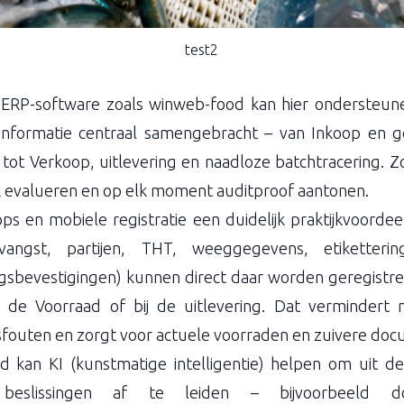
test2
 ERP-software zoals winweb-food kan hier ondersteu
informatie centraal samengebracht – van Inkoop en g
tot Verkoop, uitlevering en naadloze batchtracering. 
 evalueren en op elk moment auditproof aantonen.
s en mobiele registratie een duidelijk praktijkvoorde
vangst, partijen, THT, weeggegevens, etikettering
ngsbevestigingen) kunnen direct daar worden geregistre
n de Voorraad of bij de uitlevering. Dat vermindert
outen en zorgt voor actuele voorraden en zuivere docu
kan KI (kunstmatige intelligentie) helpen om uit de
beslissingen af te leiden – bijvoorbeeld 