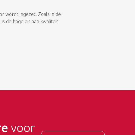
r wordt ingezet. Zoals in de
is de hoge eis aan kwaliteit
 de dagelijkse werkzaamheden
re
voor