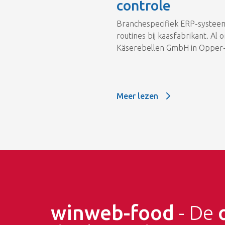
controle
Branchespecifiek ERP-systeem
routines bij kaasfabrikant. Al
Käserebellen GmbH in Opper-
Meer lezen
Meer lezen: De processen vei
winweb-food
- De