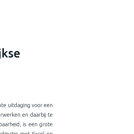
jkse
ote uitdaging voor een
erwerken en daarbij te
aarheid, is een grote
andmatig met Excel en