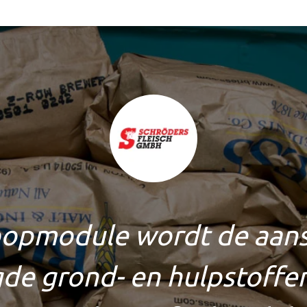
oopmodule wordt de aansc
de grond- en hulpstoffen