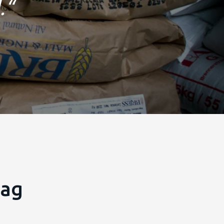
.
“
lag