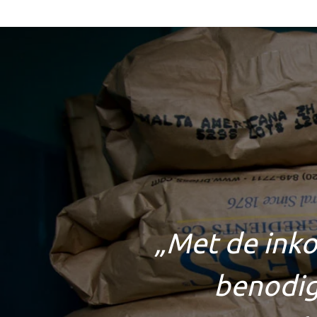
„
Met de ink
benodig