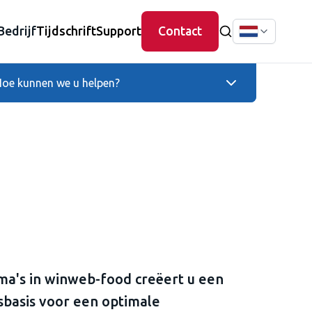
Bedrijf
Tijdschrift
Support
Contact
oe kunnen we u helpen?
a's in winweb-food creëert u een
sbasis voor een optimale